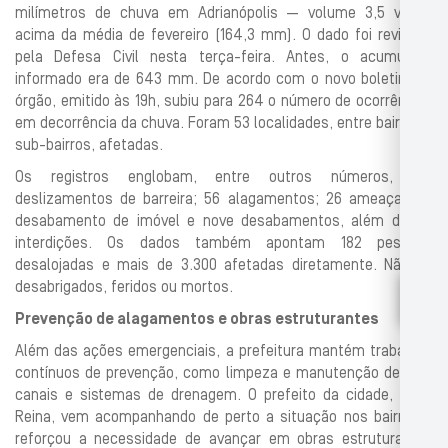
milímetros de chuva em Adrianópolis — volume 3,5 vezes
acima da média de fevereiro (164,3 mm). O dado foi revisado
pela Defesa Civil nesta terça-feira. Antes, o acumulado
informado era de 643 mm. De acordo com o novo boletim do
órgão, emitido às 19h, subiu para 264 o número de ocorrências
em decorrência da chuva. Foram 53 localidades, entre bairros e
sub-bairros, afetadas.
Os registros englobam, entre outros números, 102
deslizamentos de barreira; 56 alagamentos; 26 ameaças de
desabamento de imóvel e nove desabamentos, além de 24
interdições. Os dados também apontam 182 pessoas
desalojadas e mais de 3.300 afetadas diretamente. Não há
desabrigados, feridos ou mortos.
Prevenção de alagamentos e obras estruturantes
Além das ações emergenciais, a prefeitura mantém trabalhos
contínuos de prevenção, como limpeza e manutenção de rios,
canais e sistemas de drenagem. O prefeito da cidade, Dudu
Reina, vem acompanhando de perto a situação nos bairros e
reforçou a necessidade de avançar em obras estruturantes