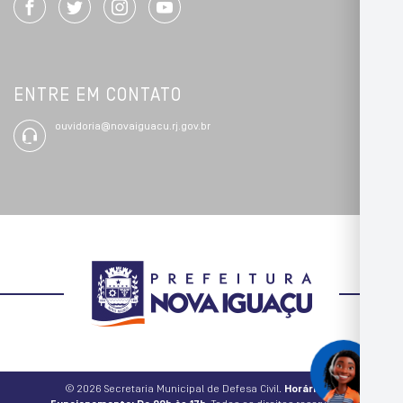
ENTRE EM CONTATO
ouvidoria@novaiguacu.rj.gov.br
© 2026 Secretaria Municipal de Defesa Civil.
Horário de