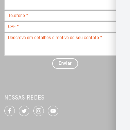
com
CEP
Telefone
*
*
CPF
*
Descreva
seu
problema
com
detalhes
Enviar
*
NOSSAS REDES