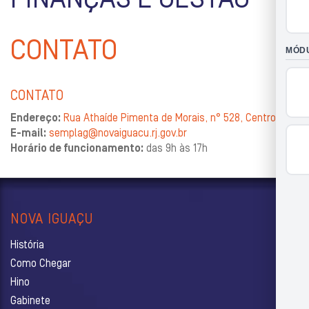
FINANÇAS E GESTÃO
CONTATO
CONTATO
Endereço:
Rua Athaíde Pimenta de Morais, n° 528, Centro
E-mail:
semplag@novaiguacu.rj.gov.br
Horário de funcionamento:
das 9h às 17h
NOVA IGUAÇU
História
Como Chegar
Hino
Gabinete