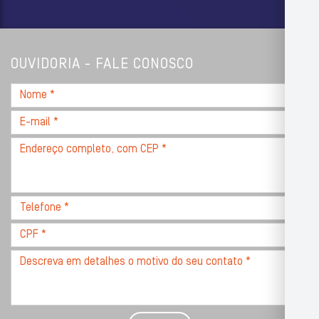
OUVIDORIA - FALE CONOSCO
Nome
*
E-
mail
Endereço
*
completo,
com
CEP
Telefone
*
*
CPF
*
Descreva
seu
problema
com