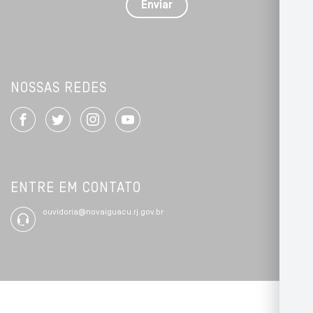
detalhes
Enviar
*
NOSSAS REDES
ENTRE EM CONTATO
ouvidoria@novaiguacu.rj.gov.br