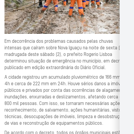
Em decorrência dos problemas causados pelas chuvas
intensas que caíram sobre Nova Iguaçu na noite de sexta (1º) e
madrugada deste sábado (2), o prefeito Rogerio Lisboa
determinou situação de emergência no município, em decreto
publicado em edição extraordinária do Diário Oficial.
A cidade registrou um acumulado pluviométrico de 166 mm em
4h e cerca de 222 mm em 24h. Houve sérios danos a imóveis
públicos e privados por conta das ocorrências de alagamentos,
inundações, enxurradas e deslizamentos, afetando cerca de
800 mil pessoas. Com isso, se tornaram necessárias ações de
reconhecimento, de salvamento, ações humanitárias, vistorias
técnicas, desocupações de imóveis, limpeza e desobstrução
de vias e reconstrução de equipamentos públicos.
De acordo com o decreto, todos os órgãos municipais estão