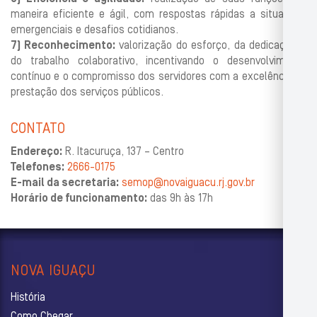
maneira efi
ciente e ágil, com respostas rápidas a situações
emergenciais e de
safios cotidianos.
7)
Reconhecimento
:
valorização do esforço, da dedicação e
do tra
balho
colaborativo, incentivando o desenvolvimento
contínuo e o compromisso dos servidores com a excelência na
prestação dos serviços públicos.
CONTATO
Endereço:
R. Itacuruça, 137 – Centro
Telefones:
2666-0175
E-mail da secretaria:
semop@novaiguacu.rj.gov.br
Horário de funcionamento:
das 9h às 17h
NOVA IGUAÇU
História