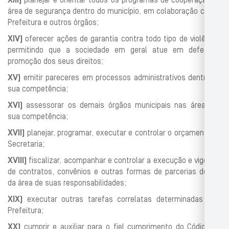
XIII)
planejar e orientar todos os programas de cooperação na
área de se
gurança dentro do município, em colaboração com a
Prefeitura e ou
tros órgãos;
XIV)
oferecer ações de
garantia contra todo tipo de violência,
permitindo
que a sociedade em geral atue em defesa e
promoção dos seus direi
tos;
XV)
emitir pareceres em processos administrativos dentro de
sua compe
tência;
XVI)
assessorar os demais órgãos municipais nas áreas de
sua compe
tên
cia;
XVII)
planejar, programar, executar e controlar o orçamento da
Secretaria;
XVIII)
fiscalizar, acompanhar e controlar a execução e vigência
de contratos,
convênios e outras formas de parcerias dentro
da área de suas res
ponsabilidades;
XIX)
executar outras
tarefas correlatas determinadas pela
Prefeitura;
XX)
cumprir e auxiliar para o fiel cumprimento do Código de