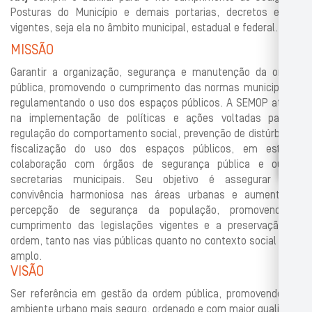
Posturas do
Município e demais portarias, decretos e leis
vigentes, seja ela no âm
bito municipal, estadual e federal.
MISSÃO
Garantir a organização, segurança e manutenção da ordem
pública, promo
vendo o cumprimento das normas municipais e
regulamentando o uso dos
espaços públicos. A
SEMOP atuará
na implementação de políticas e ações
voltadas para a
regulação do comportamento social, prevenção de distúr
bios e
fiscalização do uso dos espaços públicos, em estreita
colaboração
com órgãos de segurança pública e outras
secretarias municipai
s. Seu ob
jetivo é assegurar uma
convivência harmoniosa nas áreas urbanas e au
mentar a
percepção de segurança da população, promovendo o
cumpri
mento das legislações vigentes e a preservação da
ordem, tanto nas vias
públicas quanto no contexto social mais
am
plo.
VISÃO
Ser referência em gestão da ordem pública, promovendo um
ambiente ur
bano mais seguro, ordenado e com maior qualidade