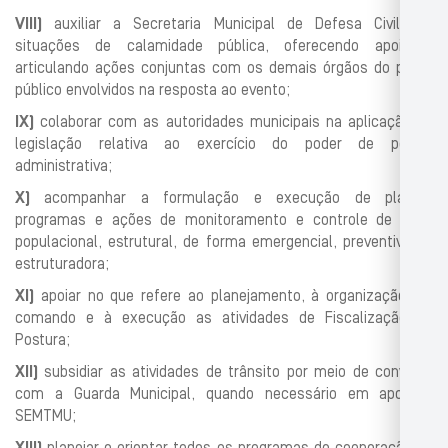
VIII)
auxiliar a Secretaria Municipal de Defesa Civil em
situações de cala
midade pública, oferecendo apoio e
articulando ações conjuntas com
os
demais órgãos do poder
público envolvidos na resposta ao evento;
IX)
colaborar com as autoridades municipais na aplicação da
legislação
relativa ao exercício do poder de polícia
administrativa;
X)
acompanhar a formulação e execução de planos,
programas e ações
d
e monitoramento e controle de risco
populacional, estrutural, de
forma emergencial, preventiva ou
estruturadora;
XI)
apoiar no que refere ao planejamento, à organização, ao
comando e
à execução as atividades de Fiscalização de
Postura;
XII)
subsidiar as atividades
de trânsito por meio de convênio
com a
Guarda Municipal, quando necessário em apoio a
SEMTMU;