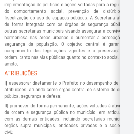
implementação de políticas e ações voltadas para a regulação
do comportamento social, prevenção de distúrbios e
fiscalização do uso de espaços públicos. A Secretaria atuará
de forma integrada com os órgãos de segurança pública e
outras secretarias municipais visando assegurar a convivência
harmoniosa nas áreas urbanas e aumentar a percepção de
segurança da população. O objetivo central é garantir o
cumprimento das legislações vigentes e a preservação da
ordem, tanto nas vias públicas quanto no contexto social mais
amplo.
ATRIBUIÇÕES
I)
assessorar diretamente o Prefeito no desempenho de suas
atribui
ções, atuando como órgão central do sistema de ordem
pública, se
gurança e defesa;
II)
promover, de forma permanente, ações voltadas à atividade
de ordem
e segurança pública no municíp
io, em articulação
com as demais en
tidades, incluindo secretarias municipais,
órgãos supra municipais,
entidades privadas e a sociedade
civil;