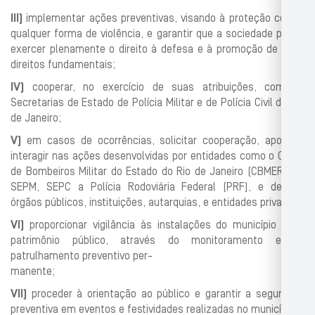
III)
implementar ações preventivas, visando à proteção contra
qualquer
forma de violência, e garantir que a sociedade
possa
exercer plena
mente o direito à defesa e à promoção de seus
direitos fundamentais;
IV)
cooperar, no exercício de suas atribuições, com as
Secretarias de Es
tado de Polícia Militar e de Polícia Civil do Rio
de Janeiro;
V)
em casos de ocorrências, solicitar coo
peração, apoiar e
interagir nas
ações desenvolvidas por entidades como o Corpo
de Bombeiros Mili
tar do Estado do Rio de Janeiro (CBMERJ), a
SEPM, SEPC a Polícia
Rodoviária Federal (PRF), e demais
órgãos públicos, instituições, au
tarquias, e entidades priva
das;
VI)
proporcionar vigilância às instalações do município e ao
patrimônio
público, através do monitoramento e do
patrulhamento preventivo per-
manente;
VII)
proceder à orientação ao público e garantir a segurança
preventiva
em eventos e festividades realizadas no município;