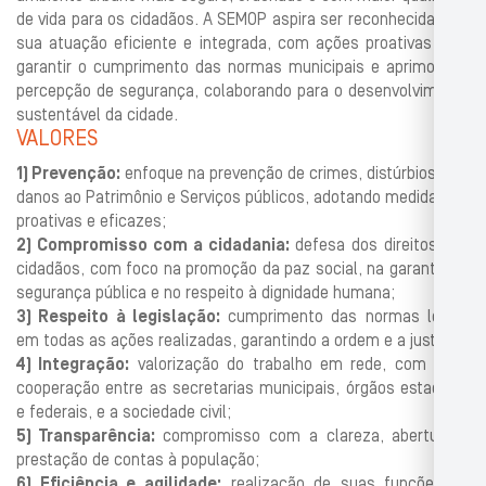
de vida para os cida
dãos. A SEMOP aspira ser reconhecida pela
sua atuação eficiente e inte
grada, com ações proativas para
garantir o cumprimento das normas muni
cipais e aprimorar a
percepção de segurança, colaborando para o desen
volvimento
sustentável da cidade.
VALORES
1)
Prevenção:
enfoque na prevenção de crimes, distúrbios e
danos ao
Patrimônio e Serviços
públicos, ado
tando medidas
proativas e efi
cazes;
2)
Compromisso com a cidadania:
defesa dos direitos dos
cidadãos,
com foco na promoção da paz social, na garantia da
segurança pú
blica e no respeito à dignidade humana;
3)
Respeito à legislação:
cumprimento das normas legais
e
m todas
as ações realizadas, garantindo a ordem e a justiça;
4)
Integração:
valorização do trabalho em rede, com forte
cooperação
entre as secretarias municipais, órgãos estaduais
e federais, e a
sociedade civil;
5)
Transparência:
compromisso com a clareza, aber
tura e
prestação
de contas à população;
6)
Eficiência e agilidade:
realização de suas funções de