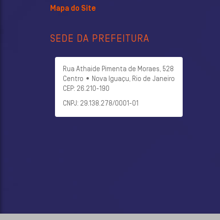
Mapa do Site
SEDE DA PREFEITURA
Rua Athaide Pimenta de Moraes, 528
Centro • Nova Iguaçu, Rio de Janeiro
CEP: 26.210-190
CNPJ: 29.138.278/0001-01