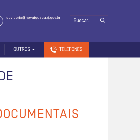
ouvidoria@novaiguacu.rj.gov.br
OUTROS
TELEFONES
DE
 DOCUMENTAIS