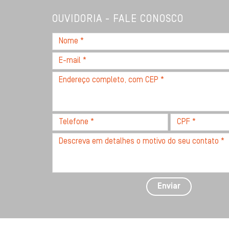
OUVIDORIA - FALE CONOSCO
Nome
*
E-
mail
Endereço
*
completo,
com
CEP
Telefone
CPF
*
*
*
Descreva
seu
problema
com
detalhes
Enviar
*