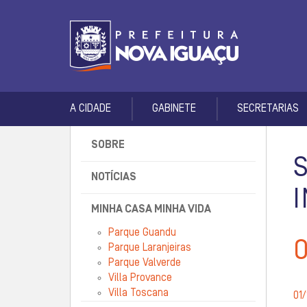
A CIDADE
GABINETE
SECRETARIAS
SOBRE
NOTÍCIAS
MINHA CASA MINHA VIDA
Parque Guandu
Parque Laranjeiras
Parque Valverde
Villa Provance
Villa Toscana
01