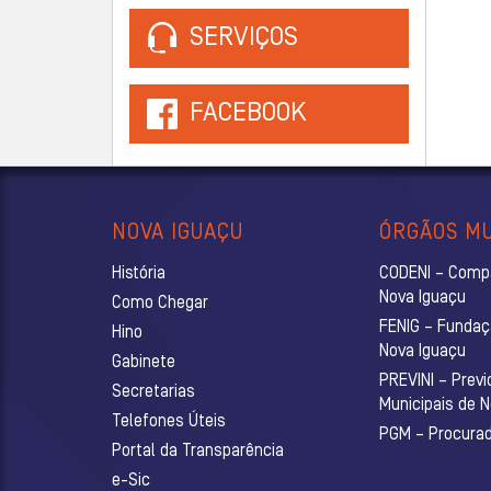
SERVIÇOS
FACEBOOK
NOVA IGUAÇU
ÓRGÃOS MU
História
CODENI – Comp
Nova Iguaçu
Como Chegar
FENIG – Fundaç
Hino
Nova Iguaçu
Gabinete
PREVINI – Previ
Secretarias
Municipais de 
Telefones Úteis
PGM – Procurado
Portal da Transparência
e-Sic