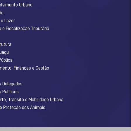
olvimento Urbano
ão
 e Lazer
 e Fiscalização Tributária
o
rutura
guaçu
Pública
amento, Finanças e Gestão
os Delegados
s Públicos
rte, Trânsito e Mobilidade Urbana
 e Proteção dos Animais