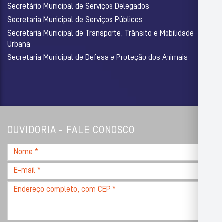
Secretário Municipal de Serviços Delegados
Secretaria Municipal de Serviços Públicos
Secretaria Municipal de Transporte, Trânsito e Mobilidade
Urbana
Secretaria Municipal de Defesa e Proteção dos Animais
OUVIDORIA - FALE CONOSCO
Nome
*
E-
mail
Endereço
*
completo,
com
CEP