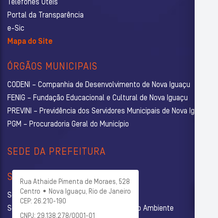
Telefones Úteis
Portal da Transparência
e-Sic
Mapa do Site
ÓRGÃOS MUNICIPAIS
CODENI – Companhia de Desenvolvimento de Nova Iguaçu
FENIG – Fundação Educacional e Cultural de Nova Iguaçu
PREVINI – Previdência dos Servidores Municipais de Nova Iguaçu
PGM – Procuradoria Geral do Município
SEDE DA PREFEITURA
SECRETARIAS
Rua Athaide Pimenta de Moraes, 528
Centro • Nova Iguaçu, Rio de Janeiro
Secretaria Municipal de Administração
CEP: 26.210-190
Secretaria Municipal de Agricultura e Meio Ambiente
CNPJ: 29.138.278/0001-01