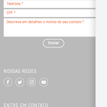
Telefone
*
*
CPF
*
Descreva
seu
problema
com
detalhes
Enviar
*
NOSSAS REDES
ENTRE EM CONTATO