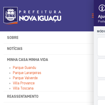
Naveg
SOBRE
NOTÍCIAS
MINHA CASA MINHA VIDA
Parque Guandu
Parque Laranjeiras
Parque Valverde
Villa Provance
Villa Toscana
REASSENTAMENTO