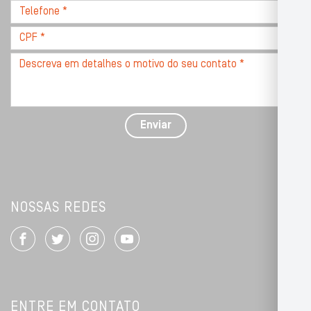
Telefone
*
*
CPF
*
Descreva
seu
problema
com
detalhes
Enviar
*
NOSSAS REDES
ENTRE EM CONTATO