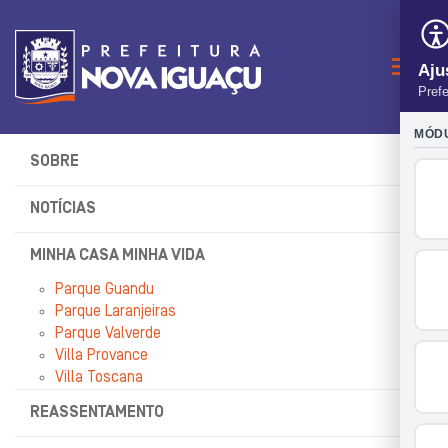
Naveg
SOBRE
NOTÍCIAS
MINHA CASA MINHA VIDA
Parque Guandu
Parque Laranjeiras
Parque Valverde
Villa Provance
Villa Toscana
REASSENTAMENTO