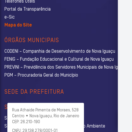
Telefones Úteis
Portal da Transparência
e-Sic
Mapa do Site
ÓRGÃOS MUNICIPAIS
CODENI – Companhia de Desenvolvimento de Nova Iguaçu
FENIG – Fundação Educacional e Cultural de Nova Iguaçu
PREVINI – Previdência dos Servidores Municipais de Nova Iguaçu
PGM – Procuradoria Geral do Município
SEDE DA PREFEITURA
SECRETARIAS
Rua Athaide Pimenta de Moraes, 528
Centro • Nova Iguaçu, Rio de Janeiro
Secretaria Municipal de Administração
CEP: 26.210-190
Secretaria Municipal de Agricultura e Meio Ambiente
CNPJ: 29.138.278/0001-01