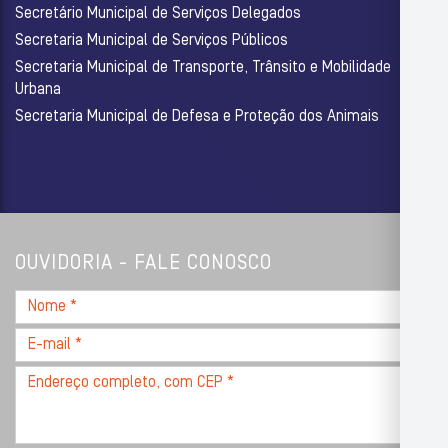
Secretário Municipal de Serviços Delegados
Secretaria Municipal de Serviços Públicos
Secretaria Municipal de Transporte, Trânsito e Mobilidade
Urbana
Secretaria Municipal de Defesa e Proteção dos Animais
OUVIDORIA - FALE CONOSCO
Nome
*
E-
mail
Endereço
*
completo,
com
CEP