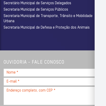
Secretário Municipal de Serviços Delegados
Secretaria Municipal de Serviços Públicos
Secretaria Municipal de Transporte, Trânsito e Mobilidade
Urbana
Secretaria Municipal de Defesa e Proteção dos Animais
OUVIDORIA - FALE CONOSCO
Nome
*
E-
mail
Endereço
*
completo,
com
CEP