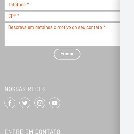
Telefone
*
*
CPF
*
Descreva
seu
problema
com
detalhes
Enviar
*
NOSSAS REDES
ENTRE EM CONTATO