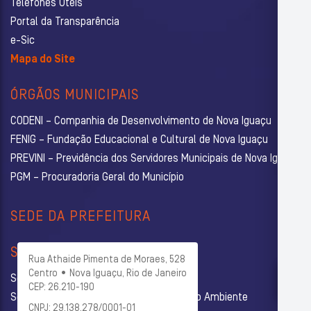
Telefones Úteis
Portal da Transparência
e-Sic
Mapa do Site
ÓRGÃOS MUNICIPAIS
CODENI – Companhia de Desenvolvimento de Nova Iguaçu
FENIG – Fundação Educacional e Cultural de Nova Iguaçu
PREVINI – Previdência dos Servidores Municipais de Nova Iguaçu
PGM – Procuradoria Geral do Município
SEDE DA PREFEITURA
SECRETARIAS
Rua Athaide Pimenta de Moraes, 528
Centro • Nova Iguaçu, Rio de Janeiro
Secretaria Municipal de Administração
CEP: 26.210-190
Secretaria Municipal de Agricultura e Meio Ambiente
CNPJ: 29.138.278/0001-01