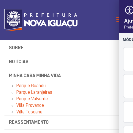
Naveg
SOBRE
NOTÍCIAS
MINHA CASA MINHA VIDA
Parque Guandu
Parque Laranjeiras
Parque Valverde
Villa Provance
Villa Toscana
REASSENTAMENTO