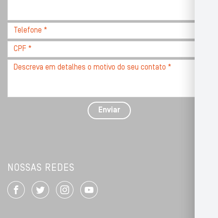
com
CEP
Telefone
*
*
CPF
*
Descreva
seu
problema
com
detalhes
Enviar
*
NOSSAS REDES