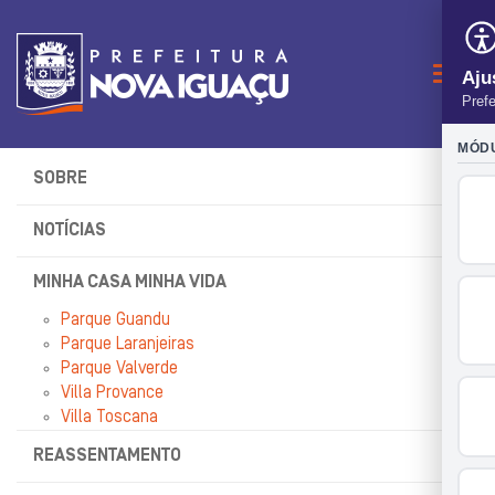
Naveg
SOBRE
NOTÍCIAS
MINHA CASA MINHA VIDA
Parque Guandu
Parque Laranjeiras
Parque Valverde
Villa Provance
Villa Toscana
REASSENTAMENTO