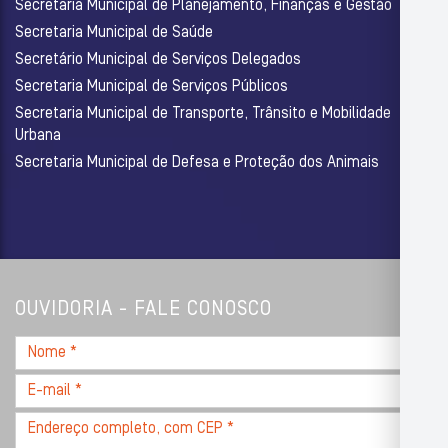
Secretaria Municipal de Planejamento, Finanças e Gestão
Secretaria Municipal de Saúde
Secretário Municipal de Serviços Delegados
Secretaria Municipal de Serviços Públicos
Secretaria Municipal de Transporte, Trânsito e Mobilidade
Urbana
Secretaria Municipal de Defesa e Proteção dos Animais
OUVIDORIA - FALE CONOSCO
Nome
*
E-
mail
Endereço
*
completo,